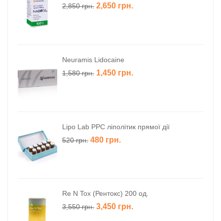
2,650
грн.
2,850
грн.
Neuramis Lidocaine
1,450
грн.
1,580
грн.
Lipo Lab PPC ліполітик прямої дії
480
грн.
520
грн.
Re N Tox (Рентокс) 200 од.
3,450
грн.
3,550
грн.