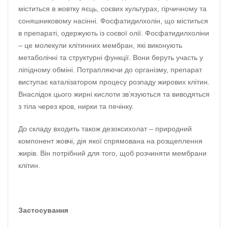
міститься в жовтку яєць, соєвих культурах, гірчичному та
соняшниковому насінні. Фосфатидилхолін, що міститься
в препараті, одержують із соєвої олії. Фосфатидилхоліни
– це молекули клітинних мембран, які виконують
метаболічні та структурні функції. Вони беруть участь у
ліпідному обміні. Потрапляючи до організму, препарат
виступає каталізатором процесу розпаду жирових клітин.
Внаслідок цього жирні кислоти зв’язуються та виводяться
з тіла через кров, нирки та печінку.
До складу входить також дезоксихолат – природний
компонент жовчі, дія якої спрямована на розщеплення
жирів. Він потрібний для того, щоб розчиняти мембрани
клітин.
Застосування