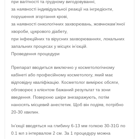
при вагітності та грудному вигодовуванні,
за наявності індивідуальної реакції на інгредієнти,
порушення згортання крові,
за наявності онкологічних захворювань, жовчнокам’яної
хвороби, цукрового діабету,
при інфекційних та вірусних захворюваннях, локальних
запальних процесах у місцях ін’єкцій.
Проведення процедури
Препарат вводиться виключно у косметологічному
кабінеті або професійному косметологу, який має
відповідну кваліфікацію. Косметолог вимірює обсяги,
обговорює з клієнтом бажаний результат та зони
введення. Поверхню шкіри знезаражують, потім
наносять місцевий анестетик. Щоб він подіяв, потрібно
20-30 хвилин.
Ін’єкції вводяться на глибину 6-13 мм голкою 30-31G по
0.1 мл з інтервалом 2 см. За 1 процедуру можна