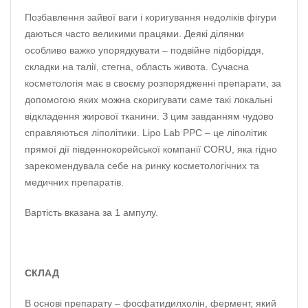
Позбавлення зайвої ваги і коригування недоліків фігури
даються часто великими працями. Деякі ділянки
особливо важко упорядкувати – подвійне підборіддя,
складки на талії, стегна, область живота. Сучасна
косметологія має в своєму розпорядженні препарати, за
допомогою яких можна скоригувати саме такі локальні
відкладення жирової тканини. З цим завданням чудово
справляються ліполітики. Lipo Lab PPC – це ліполітик
прямої дії південнокорейської компанії CORU, яка гідно
зарекомендувала себе на ринку косметологічних та
медичних препаратів.
Вартість вказана за 1 ампулу.
СКЛАД
В основі препарату – фосфатидилхолін, фермент, який