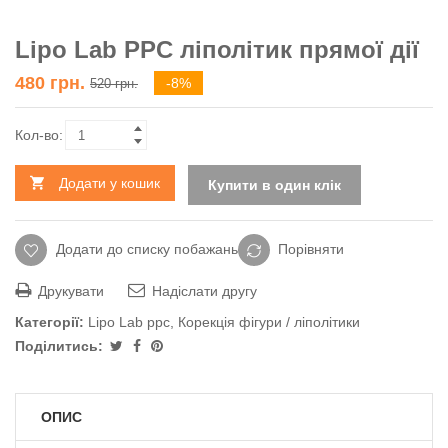
Lipo Lab PPC ліполітик прямої дії
480
грн.
-8%
520
грн.
Додати у кошик
Купити в один клік
Додати до списку побажань
Порівняти
Друкувати
Надіслати другу
Категорії:
Lipo Lab ppc
,
Корекція фігури / ліполітики
Поділитись:
ОПИС