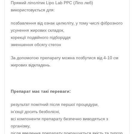
Прямий ліполітик Lipo Lab PPC (Ліпо леб)
використовується для:
позбавлення від ознак целюліту, у тому числі фіброзного
усунення жирових складок,
корекції подвійного підборіддя
зменшення обсягу стегон
За допомогою препарату можна позбутися від 4-10 см
жирових відкладень.
Препарат має такі переваги:
результат помітний після першої процедури,
ін’єкції досить безболісні,
всі компоненти препарату безпечно виводяться з
організму,
після введення препарату покращується якість та тургор