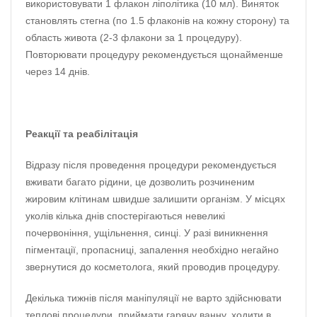
використовувати 1 флакон ліполітика (10 мл). Виняток
становлять стегна (по 1.5 флаконів на кожну сторону) та
область живота (2-3 флакони за 1 процедуру).
Повторювати процедуру рекомендується щонайменше
через 14 днів.
Реакції та реабілітація
Відразу після проведення процедури рекомендується
вживати багато рідини, це дозволить розчиненим
жировим клітинам швидше залишити організм. У місцях
уколів кілька днів спостерігаються невеликі
почервоніння, ущільнення, синці. У разі виникнення
пігментації, пропасниці, запалення необхідно негайно
звернутися до косметолога, який проводив процедуру.
Декілька тижнів після маніпуляції не варто здійснювати
теплові процедури, приймати гарячу ванну, ходити в