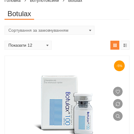
Головна
Ботулотоксини
Botulax
Botulax
-5%