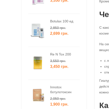
3,550
грн.
Кроме
Че
Botulax 100 ед
С как
2,850
грн.
2,699
грн.
косме
На се
вещес
Re N Tox 200
с 
3,550
грн.
3,450
грн.
сп
от
Гиалу
дейст
Innotox
ботулотоксин
кожно
2,050
грн.
Ка
1,900
грн.