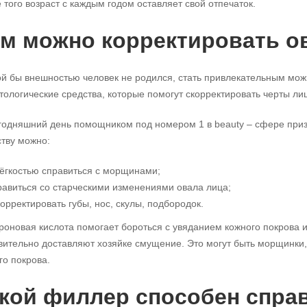
 того возраст с каждым годом оставляет свой отпечаток.
м можно корректировать о
ой бы внешностью человек не родился, стать привлекательным мож
тологические средства, которые помогут скорректировать черты лиц
годняшний день помощником под номером 1 в beauty – сфере призн
тву можно:
лёгкостью справиться с морщинами;
равиться со старческими изменениями овала лица;
корректировать губы, нос, скулы, подбородок.
роновая кислота помогает бороться с увяданием кожного покрова и
вительно доставляют хозяйке смущение. Это могут быть морщинки
го покрова.
кой филлер способен справ