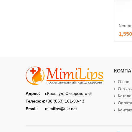
Neuram
1,55
КОМПА
О нас
Отзыв
Адрес:
г.Киев, ул. Сикорского 6
Катало
Телефон:
+38 (063) 101-90-43
Оплата
Email:
mimilips@ukr.net
Контак