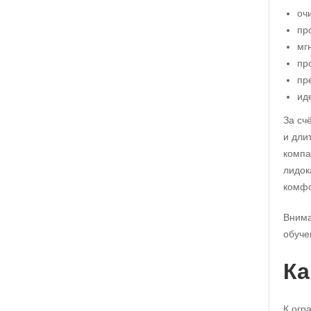
оч
пр
мг
пр
пр
ид
За сч
и дли
компа
лидок
комфо
Внима
обуче
Ка
К огр