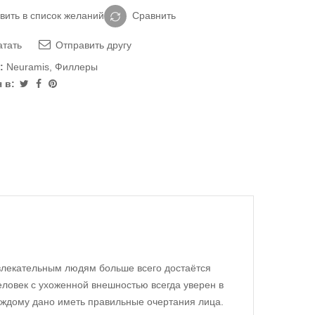
вить в список желаний
Сравнить
тать
Отправить другу
:
Neuramis
,
Филлеры
 в:
влекательным людям больше всего достаётся
еловек с ухоженной внешностью всегда уверен в
аждому дано иметь правильные очертания лица.