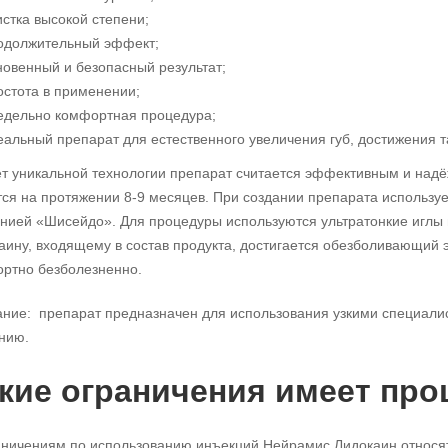
истка высокой степени;
одолжительный эффект;
новенный и безопасный результат;
остота в применении;
едельно комфортная процедура;
еальный препарат для естественного увеличения губ, достижения 
ёт уникальной технологии препарат считается эффективным и над
тся на протяжении 8-9 месяцев. При создании препарата используе
нией «Шисейдо». Для процедуры используются ультратонкие иглы 
аину, входящему в состав продукта, достигается обезболивающий
ртно безболезненно.
ние: препарат предназначен для использования узкими специали
нию.
кие ограничения имеет про
аничениям по использованию инъекций Нейрамис Лидокаин относя