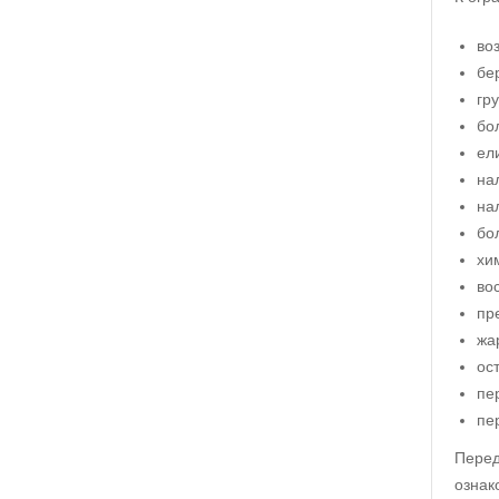
воз
бе
гр
бо
ел
на
на
бо
хи
во
пр
жа
ос
пе
пе
Перед
ознак