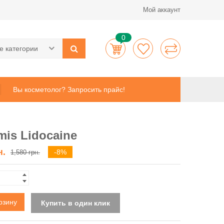
Мой аккаунт
0
е категории
Вы косметолог? Запросить прайс!
mis Lidocaine
н.
-8%
1,580
грн.
рзину
Купить в один клик