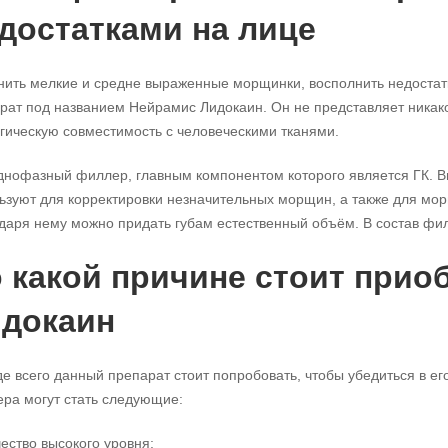
достатками на лице
нить мелкие и средне выраженные морщинки, восполнить недостат
рат под названием Нейрамис Лидокаин. Он не представляет никако
гическую совместимость с человеческими тканями.
днофазный филлер, главным компонентом которого является ГК. Вы
ьзуют для корректировки незначительных морщин, а также для мо
даря нему можно придать губам естественный объём. В состав фи
 какой причине стоит прио
докаин
е всего данный препарат стоит попробовать, чтобы убедиться в е
ра могут стать следующие:
чество высокого уровня;