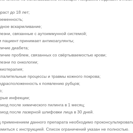
раст до 18 лет;
ременность;
удное вскармливание;
лезни, связанные с аутоиммунной системой;
и пациент принимает антикоагулянты;
личие диабета;
личие проблем, связанных со свёртываемостью крови;
лезни по онкологии;
миотерапия;
спалительные процессы и травмы кожного покрова;
едрасположенность к появлению рубцов;
р;
трые инфекции;
риод после химического пилинга в 1 месяц;
риод после лазерной шлифовки лица в 30 дней.
 применением данного препарата необходимо проконсультировать
омиться с инструкцией. Список ограничений указан не полностью.