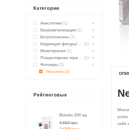
Категории
Анестетики
(1)
Биоревитализация
(1)
Ботулотоксины
(7)
Коррекция фигуры/липолитики
(1)
Мезотерапия
(1)
Плацентарная терапия
(1)
Филлеры
(2)
Neuramis
(2)
ОПИ
Ne
Рейтинговые
Многи
Botulax 200 ед.
успех
3,650
грн.
себе 