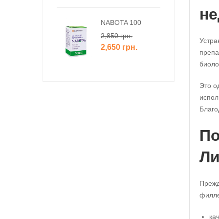
не
NABOTA 100
2,850
грн.
Устра
2,650
грн.
препа
биоло
Это о
испол
Благо
По
Ли
Прежд
филле
ка